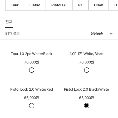
Tour
Flatso
Pistol GT
PT
Claw
T
전체
81개 결과
Tour 1.0 2pc White/Black
1.0P 17" White/Black
70,000원
70,000원
Pistol Lock 2.0 White/Red
Pistol Lock 2.0 Black/White
65,000원
65,000원